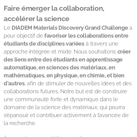
Bourses de Master 2026/27
Faire émerger la collaboration,
accélérer la science
Le
DIADEM Materials Discovery Grand Challenge
a
pour objectif de
favoriser les collaborations entre
Les formations
étudiants de disciplines variées
à travers une
Journée de sensibilisation IA
approche intégrée et mixte. Nous souhaitons
créer
des liens entre des étudiants en apprentissage
Avis et impressions
automatique, en sciences des matériaux, en
mathématiques, en physique, en chimie, et bien
d'autres
, afin de stimuler de nouvelles idées et des
collaborations futures. Notre but est de construire
une communauté forte et dynamique dans le
Projets financés
domaine de la science des matériaux, qui pourra
s’épanouir et contribuer activement à l’avancée de
la recherche.