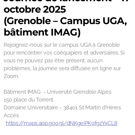
octobre 2025
(Grenoble – Campus UGA,
bâtiment IMAG)
Rejoignez-nous sur le campus UGA à Grenoble
pour rencontrer vos coéquipiers et adversaires. Si
vous ne pouvez pas être présent, aucun
problèmes, la journée sera diffusée en ligne sur
Zoom.
Bâtiment IMAG - Université Grenoble Alpes
150 place du Torrent
Domaine Universitaire - 38401 St Martin d'Hères
Accès
:
https://maps.app.goo.gl/dNKgeiPK9fgzYxCL8