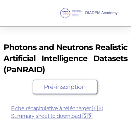
Photons and Neutrons Realistic
Summer School
Artificial Intelligence Datasets
Programme
(PaNRAID)
En détails
Pré-inscription
Infos pratiques
Hackathon
Fiche récapitulative à télécharger 🇫🇷
Summary sheet to download 🇬🇧
Challenges 2025