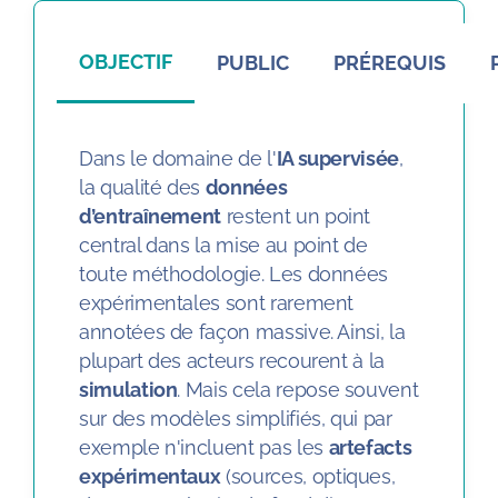
Bourses de Master 2026/27
OBJECTIF
PUBLIC
PRÉREQUIS
Les formations
Dans le domaine de l'
IA supervisée
,
Journée de sensibilisation IA
la qualité des
données
d’entraînement
restent un point
Avis et impressions
central dans la mise au point de
toute méthodologie. Les données
expérimentales sont rarement
annotées de façon massive. Ainsi, la
plupart des acteurs recourent à la
Projets financés
simulation
. Mais cela repose souvent
sur des modèles simplifiés, qui par
exemple n'incluent pas les
artefacts
expérimentaux
(sources, optiques,